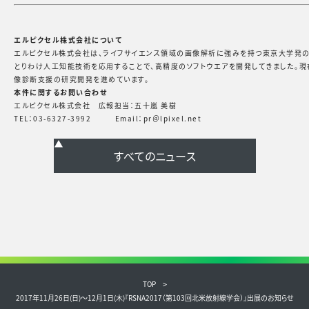
エルピクセル株式会社について
エルピクセル株式会社は、ライフサイエンス領域の画像解析に強みを持つ東京大学発の
とりわけ人工知能技術を応用することで、高精度のソフトウエアを開発してきました。
像診断支援の研究開発を進めています。
本件に関するお問い合わせ
エルピクセル株式会社 広報担当：五十嵐 美樹
TEL：03-6327-3992 Email：pr＠lpixel.net
TOP
2017年11月26日(日)～12月1日(木)『RSNA2017（第103回北米放射線学会）』出展のお知らせ