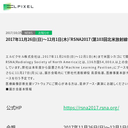
COMPANY
代表メッセージ
経営メンバー
2017/10/25
NEWS
お知らせ
2017年11月26日(日)～12月1日(木)『RSNA2017（第103回北米放
エルピクセルの歴史
会社概要
エルピクセル株式会社は、2017年11月26日(日)～12月1日(木)まで米国シカゴにて
RSNA(Radiology Society of North America)とは、136カ国
しています。弊社は本年度から設置される「Machine Learning Pavilion」にブー
CAREERS
さらに11月27日(月)には、展示会場内にて弊社代表取締役 島原佑基、医療事業本部
ースを行う予定です。
医療画像診断支援ソフトウェアにご関心がある方は、是非ブース・講演にお越しください
NEWS/OUT COME
■展示会基本情報
BLOG
公式HP
https://rsna2017.rsna.org/
会期
2017年11月26日(日)～12月1日(