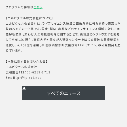
プログラムの詳細は
こちら
【エルピクセル株式会社について】
エルピクセル株式会社は、ライフサイエンス領域の画像解析に強みを持つ東京大学
発のベンチャー企業です。医療・製薬・農業などのライフサイエンス領域に対して画
像解析技術とりわけ人工知能技術を応用することで、高精度のソフトウエアを開発
してきました。現在、東京大学や国立がん研究センターをはじめ複数の医療機関と
連携し、人工知能を活用した医療画像診断支援技術EIRL（エイル）の研究開発も進
めています。
【本件に関するお問い合わせ】
エルピクセル株式会社
広報担当TEL：03-6259-1713
Email：pr＠lpixel.net