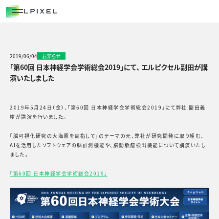
COMPANY
代表メッセージ
経営メンバー
2019/06/04
お知らせ
「第60回 日本神経学会学術総会2019」にて、 エルピクセル副田が講
エルピクセルの歴史
演いたしました
会社概要
2019年5月24日（金）、「第60回 日本神経学会学術総会2019」にて弊社 副田義
樹が講演を行いました。
CAREERS
「脳可視化研究の大海原を目指して」のテーマの元、弊社が研究開発に取り組む、
NEWS/OUT COME
AIを活用したソフトウェアの脳計測機能や、脳動脈瘤検出機能について講演いたし
ました。
BLOG
「第60回 日本神経学会学術総会2019」