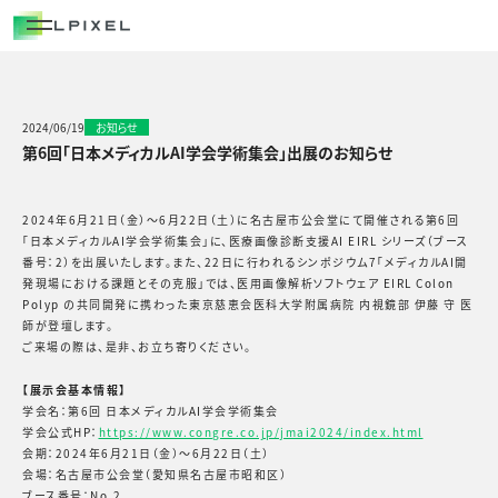
COMPANY
代表メッセージ
経営メンバー
2024/06/19
お知らせ
第6回「日本メディカルAI学会学術集会」出展のお知らせ
エルピクセルの歴史
会社概要
2024年6月21日（金）〜6月22日（土）に名古屋市公会堂にて開催される第6回
「日本メディカルAI学会学術集会」に、医療画像診断支援AI EIRL シリーズ（ブース
番号：2）を出展いたします。また、22日に行われるシンポジウム7「メディカルAI開
CAREERS
発現場における課題とその克服」では、医用画像解析ソフトウェア EIRL Colon
Polyp の共同開発に携わった東京慈恵会医科大学附属病院 内視鏡部 伊藤 守 医
師が登壇します。
NEWS/OUT COME
ご来場の際は、是非、お立ち寄りください。
BLOG
【展示会基本情報】
学会名：第6回 日本メディカルAI学会学術集会
学会公式HP：
https://www.congre.co.jp/jmai2024/index.html
会期：2024年6月21日（金）～6月22日（土）
会場：名古屋市公会堂（愛知県名古屋市昭和区）
ブース番号：No.2