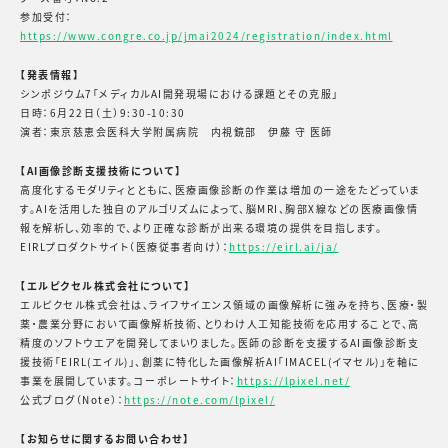
参加受付：
https://www.congre.co.jp/jmai2024/registration/index.html
【発表情報】
シンポジウム7「メディカルAI開発現場における課題とその克服」
日時：6月22日（土）9:30-10:30
演者：東京慈恵会医科大学附属病院 内視鏡部 伊藤 守 医師
【AI画像診断支援技術について】
高度化するモダリティとともに、医療画像診断の作業は増加の一途をたどっていま
す。AIを活用した独自のアルゴリズムによって、脳MRI、胸部X線などの医療画像情
報を解析し、効率的で、より正確な診断が出来る環境の提供を目指します。
EIRLプロダクトサイト（医療従事者向け）：
https://eirl.ai/ja/
【エルピクセル株式会社について】
エルピクセル株式会社は、ライフサイエンス領域の画像解析に強みを持ち、医療・製
薬・農業分野において画像解析技術、とりわけ人工知能技術を応用することで、高
精度のソフトウエアを開発してまいりました。医師の診断を支援するAI画像診断支
援技術「EIRL(エイル)」、創薬に特化した画像解析AI「IMACEL(イマセル)」を軸に
事業を展開しています。コーポレートサイト：
https://lpixel.net/
公式ブログ（Note）：
https://note.com/lpixel/
【お知らせに関するお問い合わせ】