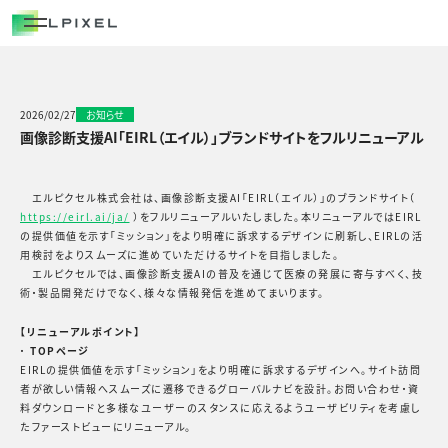
COMPANY
代表メッセージ
経営メンバー
2026/02/27
お知らせ
画像診断支援AI「EIRL（エイル）」ブランドサイトをフルリニューアル
エルピクセルの歴史
会社概要
エルピクセル株式会社は、画像診断支援AI「EIRL（エイル）」のブランドサイト（
https://eirl.ai/ja/
）をフルリニューアルいたしました。本リニューアルではEIRL
の提供価値を示す「ミッション」をより明確に訴求するデザインに刷新し、EIRLの活
CAREERS
用検討をよりスムーズに進めていただけるサイトを目指しました。
エルピクセルでは、画像診断支援AIの普及を通じて医療の発展に寄与すべく、技
術・製品開発だけでなく、様々な情報発信を進めてまいります。
NEWS/OUT COME
【リニューアルポイント】
BLOG
・
TOPページ
EIRLの提供価値を示す「ミッション」をより明確に訴求するデザインへ。サイト訪問
者が欲しい情報へスムーズに遷移できるグローバルナビを設計。お問い合わせ・資
料ダウンロードと多様なユーザーのスタンスに応えるようユーザビリティを考慮し
たファーストビューにリニューアル。