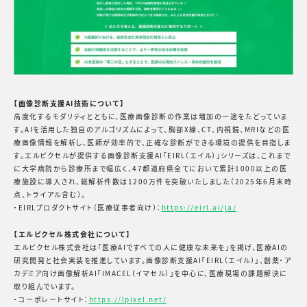
【画像診断支援AI技術について】
高度化するモダリティとともに、医療画像診断の作業は増加の一途をたどっていま
す。AIを活用した独自のアルゴリズムによって、胸部X線、CT、内視鏡、MRIなどの医
療画像情報を解析し、医師が効率的で、正確な診断ができる環境の提供を目指しま
す。エルピクセルが提供する画像診断支援AI「EIRL（エイル）」シリーズは、これまで
に大学病院から診療所まで幅広く、47都道府県全てにおいて累計1000以上の医
療施設に導入され、総解析件数は1200万件を突破いたしました（2025年6月末時
点、トライアル含む）。
・EIRLプロダクトサイト（医療従事者向け）：
https://eirl.ai/ja/
【エルピクセル株式会社について】
エルピクセル株式会社は「医療AIですべての人に健康な未来を」を掲げ、医療AIの
研究開発と社会実装を推進しています。画像診断支援AI「EIRL（エイル）」、創薬・ア
カデミア向け画像解析AI「IMACEL（イマセル）」を中心に、医療現場の課題解決に
取り組んでいます。
・コーポレートサイト：
https://lpixel.net/