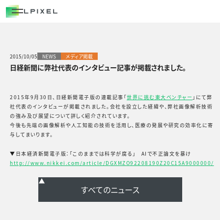
COMPANY
代表メッセージ
経営メンバー
2015/10/05
NEWS
メディア掲載
日経新聞に弊社代表のインタビュー記事が掲載されました。
エルピクセルの歴史
会社概要
2015年9月30日、日経新聞電子版の連載記事「
世界に挑む東大ベンチャー
」にて弊
社代表のインタビューが掲載されました。会社を設立した経緯や、弊社画像解析技術
の強み及び展望について詳しく紹介されています。
CAREERS
今後も先端の画像解析や人工知能の技術を活用し、医療の発展や研究の効率化に寄
与してまいります。
NEWS/OUT COME
▼日本経済新聞電子版：「このままでは科学が腐る」 AIで不正論文を暴け
http://www.nikkei.com/article/DGXMZO92208190Z20C15A9000000/
BLOG