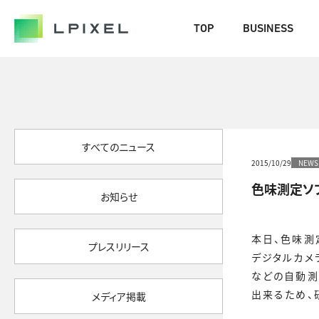
COMPANY
TOP
BUSINESS
代表メッセージ
経営メンバー
エルピクセルの歴史
すべてのニュース
会社概要
2015/10/29
NEWS
色味測定ソフ
CAREERS
お知らせ
NEWS/OUT COME
本日、色味測
プレスリリース
デジタルカメ
BLOG
などの自動測
出来るため、
メディア掲載