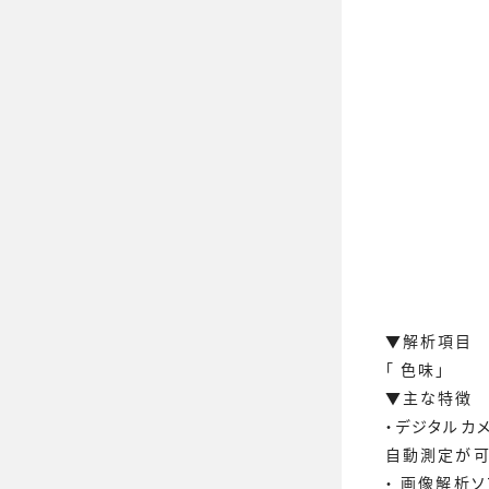
▼解析項目
「 色味」
▼主な特徴
・デジタルカ
自動測定が可
・ 画像解析ソ