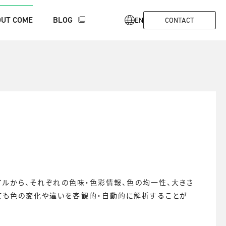
UT COME
BLOG
EN
CONTACT
ルピクセルの強み
代表メッセージ
SaMD/Non-SaMD開発支援
経営メンバー
協業・研究事例
エルピ
イルから、それぞれの色味・色彩情報、色の均一性、大きさ
ても色の変化や違いを客観的・自動的に解析することが