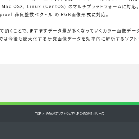
s, Mac OSX, Linux (CentOS) のマルチプラットフォームに対応
its/pixel 非負整数ベクトル の RGB画像形式に対応。
て頂くことで、ますますデータ量が多くなっていくカラー画像デー
では今後も膨大化する研究画像データを効率的に解析するソフト
TOP
色味測定ソフトウェア「LP-CHROME」リリース