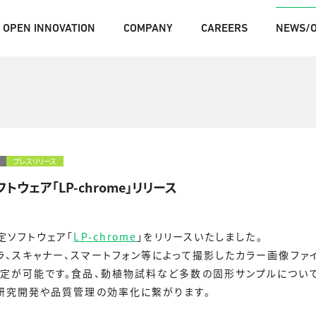
OPEN INNOVATION
COMPANY
CAREERS
NEWS/O
OPEN INNOVATION
エ
プレスリリース
トウェア「LP-chrome」リリース
定ソフトウェア「
LP-chrome
」をリリースいたしました。
ラ、スキャナー、スマートフォン等によって撮影したカラー画像ファ
定が可能です。食品、動植物試料など多数の固形サンプルについ
研究開発や品質管理の効率化に繋がります。