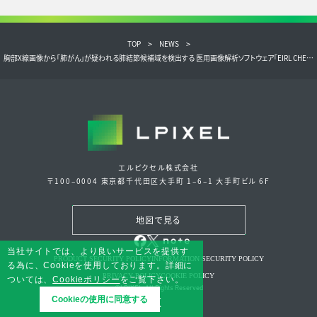
TOP
NEWS
胸部X線画像から「肺がん」が疑われる肺結節候補域を検出する 医用画像解析ソフトウェア「EIRL CHEST NODULE」、 IDATEN制度を活用し、検出感度を向上させた新モデルをリリース
エルピクセル株式会社
〒100‒0004 東京都千代田区大手町 1‒6‒1 大手町ビル 6F
地図で見る
当社サイトでは、より良いサービスを提供す
PRODUCT SECURITY POLICY
INFORMATION SECURITY POLICY
る為に、Cookieを使用しております。詳細に
PRIVACY POLICY
COOKIE POLICY
ついては、
Cookieポリシー
をご覧下さい。
©LPIXEL. All Rights Reserved
x
Cookieの使用に同意する