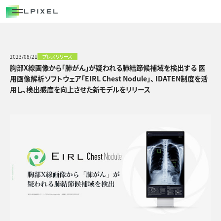
COMPANY
代表メッセージ
経営メンバー
2023/08/21
プレスリリース
胸部X線画像から「肺がん」が疑われる肺結節候補域を検出する 医
エルピクセルの歴史
用画像解析ソフトウェア「EIRL Chest Nodule」、 IDATEN制度を活
用し、検出感度を向上させた新モデルをリリース
会社概要
CAREERS
NEWS/OUT COME
BLOG