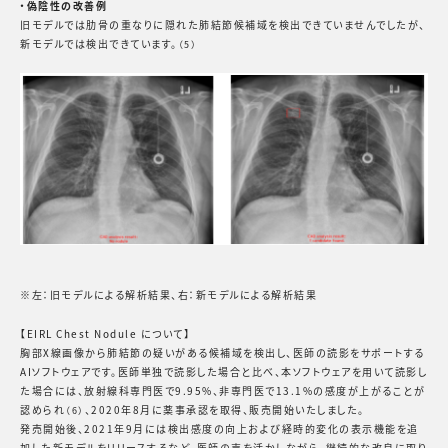
・偽陰性の改善例
旧モデルでは肋骨の重なりに隠れた肺結節候補域を検出できていませんでしたが、
新モデルでは検出できています。
（5）
※左：旧モデルによる解析結果、右：新モデルによる解析結果
【EIRL Chest Nodule について】
胸部X線画像から肺結節の疑いがある候補域を検出し、医師の読影をサポートする
AIソフトウェアです。医師単独で読影した場合と比べ、本ソフトウェアを用いて読影し
た場合には、放射線科専門医で9.95%、非専門医で13.1%の感度が上がることが
認められ
、2020年8月に薬事承認を取得、販売開始いたしました。
（6）
発売開始後、2021年9月には検出感度の向上および経時的変化の表示機能を追
加した新モデルをリリースするなど、医師の声を活かしながら、継続的な改良に取り