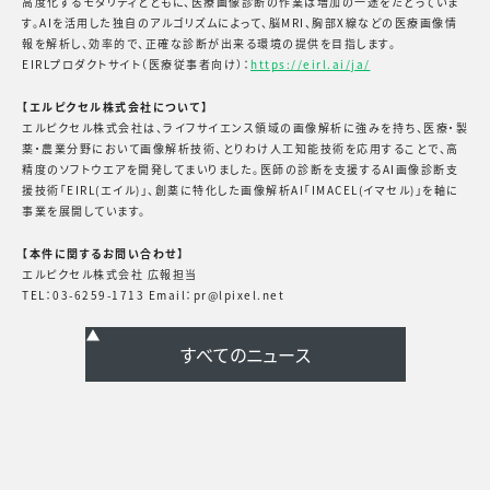
高度化するモダリティとともに、医療画像診断の作業は増加の一途をたどっていま
す。AIを活用した独自のアルゴリズムによって、脳MRI、胸部X線などの医療画像情
報を解析し、効率的で、正確な診断が出来る環境の提供を目指します。
EIRLプロダクトサイト（医療従事者向け）：
https://eirl.ai/ja/
【エルピクセル株式会社について】
エルピクセル株式会社は、ライフサイエンス領域の画像解析に強みを持ち、医療・製
薬・農業分野において画像解析技術、とりわけ人工知能技術を応用することで、高
精度のソフトウエアを開発してまいりました。医師の診断を支援するAI画像診断支
援技術「EIRL(エイル)」、創薬に特化した画像解析AI「IMACEL(イマセル)」を軸に
事業を展開しています。
【本件に関するお問い合わせ】
エルピクセル株式会社 広報担当
TEL：03-6259-1713 Email：pr@lpixel.net