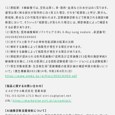
（1）肺結節： X線画像では、空気は黒く、骨・筋肉・血液などの水分は白く写ります。
通常は黒く映る部分が局所的に白く見えた場合、それを「結節影」と呼び、肺がん、
肺結核、肺炎などの可能性が疑われます。定期健康診断などで実施される胸部X線
検査において、そういった「結節影」が見られた場合には、精密検査によって確認を
する必要があります。
（2）販売名：医用画像解析ソフトウェア EIRL X-Ray Lung nodule 、承認番号：
30200BZX00269000
（3）旧モデルと新モデルの単体性能試験の結果の比較
（4）解析する画像によって偽陽性が発生する場合があります。
（5）解析する画像によって偽陰性が発生する場合があります。
（6）肺結節が認められる有所見画像67症例及び正常画像253症例の胸部単純X
線画像を対象に、18名の医師による読影試験結果（旧バージョンによる試験結果）
（7）厚生労働省医薬・生活衛生局「医療機器の変更計画の確認申請の取扱いにつ
いて」 （薬生機審発0831第14号，令和2年8月31日）
https://www.pmda.go.jp/files/000236900.pdf
【製品に関するお問い合わせ】
エルピクセル株式会社 営業本部
TEL：03-6259-1713 Mail：eirl-cs@lpixel.net
URL：
https://marketing.eirl.ai/ja/contact/
【AI画像診断支援技術について】