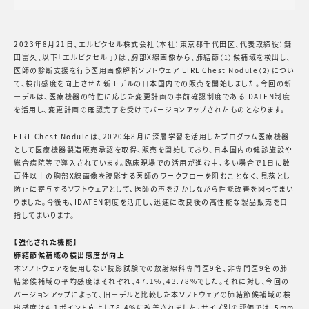
2023年8月21日、エルピクセル株式会社（本社：東京都千代田区、代表取締役：鎌
田富久、以下「エルピクセル 」）は、胸部X線画像から、肺結節
候補域を検出し、
（1）
医師の診断支援を行う医用画像解析ソフトウェア EIRL Chest Nodule
につい
（2）
て、検出感度を向上させた新モデルの日本国内での販売を開始しました。今回の新
モデルは、医療機器の特性に応じた変更計画の事前確認制度であるIDATEN制度
を活用し、変更計画の確認完了を受けてバージョンアップされたものとなります。
EIRL Chest Noduleは、2020年8月に深層学習を活用したプログラム医療機器
として医療機器製造販売承認を取得、販売を開始しており、日本国内の健診施設や
総合病院等で導入されています。臨床現場での活用が進む中、多い場合で1日に数
百件以上の胸部X線画像を読影する医師のワークフローを阻むことなく、見落とし
防止に寄与するソフトウェアとして、医師の声を活かしながら性能改善を図ってまい
りました。今後も、IDATEN制度を活用し、迅速に改良後の高性能な製品販売を目
指してまいります。
【強化された機能】
肺結節候補域の検出感度が向上
本ソフトウェアを使用しない読影試験での放射線科専門医9名、非専門医9名の肺
結節候補域の平均感度はそれぞれ、47.1%、43.78%でした。それに対し、今回の
バージョンアップによって、旧モデルと比較した本ソフトウェアの肺結節候補域の検
出感度は4.1ポイント向上し78.4%に改善されました。サイズ別の評価では、5mm