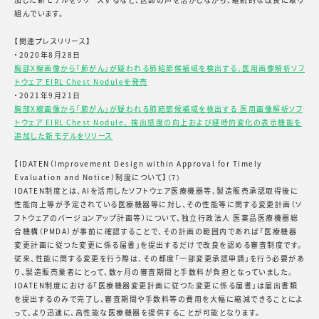
組んでいます。
【関連プレスリリース】
・2020年8月28日
胸部X線画像から「肺がん」が疑われる肺結節候補域を検出する、医用画像解析ソフ
トウェア EIRL Chest Noduleを発売
・2021年9月21日
胸部X線画像から「肺がん」が疑われる肺結節候補域を検出する 医用画像解析ソフ
トウェア EIRL Chest Nodule、 検出感度の向上および経時的変化の表示機能を
追加した新モデルをリリース
【IDATEN（Improvement Design within Approval for Timely
Evaluation and Notice）制度について】
（7）
IDATEN制度とは、AIを活用したソフトウェア医療機器等、製造販売承認取得後に
性能向上等が予定されている医療機器等に対し、その性能等に関する変更計画（ソ
フトウェアのバージョンアップ計画等）について、独立行政法人 医薬品医療機器総
合機構（PMDA）が事前に確認することで、その計画の範囲内であれば「医療機器
変更計画に従つた変更に係る届書」を提出するだけで改良を認める審査制度です。
従来、性能に関する変更を行う際は、その都度「一部変更承認申請」を行う必要があ
り、製造販売業者にとって、数ヶ月の審査期間と手数料が負担となっていました。
IDATEN制度における「医療機器変更計画に従つた変更に係る届書」は届出書類
を提出するのみで完了し、審査期間や手数料等の費用を大幅に縮減できることによ
って、より迅速に、高性能な医療機器を提供することが可能となります。