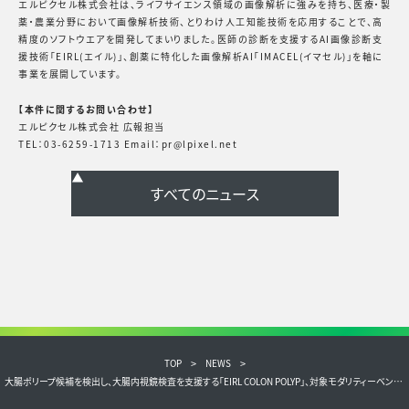
エルピクセル株式会社は、ライフサイエンス領域の画像解析に強みを持ち、医療・製
薬・農業分野において画像解析技術、とりわけ人工知能技術を応用することで、高
精度のソフトウエアを開発してまいりました。医師の診断を支援するAI画像診断支
援技術「EIRL(エイル)」、創薬に特化した画像解析AI「IMACEL(イマセル)」を軸に
事業を展開しています。
【本件に関するお問い合わせ】
エルピクセル株式会社 広報担当
TEL：03-6259-1713 Email：pr@lpixel.net
TOP
NEWS
大腸ポリープ候補を検出し、大腸内視鏡検査を支援する「EIRL COLON POLYP」、対象モダリティーベンダーに富士フイルムを追加した新モデルを販売開始