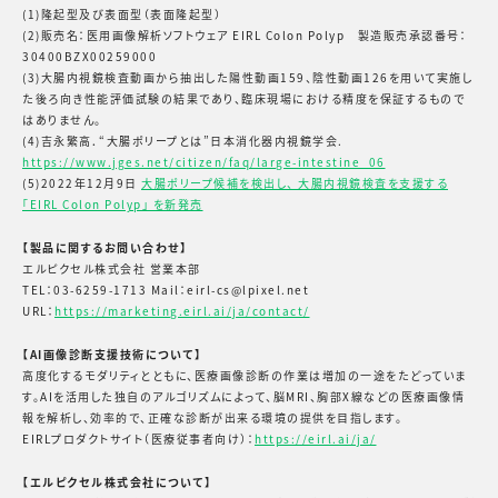
(1)隆起型及び表面型（表面隆起型）
(2)販売名：医用画像解析ソフトウェア EIRL Colon Polyp 製造販売承認番号：
30400BZX00259000
(3)大腸内視鏡検査動画から抽出した陽性動画159、陰性動画126を用いて実施し
た後ろ向き性能評価試験の結果であり、臨床現場における精度を保証するもので
はありません。
(4)吉永繁高．“大腸ポリープとは”日本消化器内視鏡学会.
https://www.jges.net/citizen/faq/large-intestine_06
(5)2022年12月9日
大腸ポリープ候補を検出し、 大腸内視鏡検査を支援する
「EIRL Colon Polyp」 を新発売
【製品に関するお問い合わせ】
エルピクセル株式会社 営業本部
TEL：03-6259-1713 Mail：eirl-cs@lpixel.net
URL：
https://marketing.eirl.ai/ja/contact/
【AI画像診断支援技術について】
高度化するモダリティとともに、医療画像診断の作業は増加の一途をたどっていま
す。AIを活用した独自のアルゴリズムによって、脳MRI、胸部X線などの医療画像情
報を解析し、効率的で、正確な診断が出来る環境の提供を目指します。
EIRLプロダクトサイト（医療従事者向け）：
https://eirl.ai/ja/
【エルピクセル株式会社について】