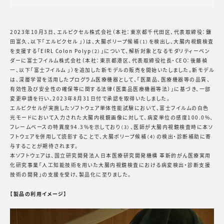
2023年10月3日、エルピクセル株式会社（本社：東京都千代田区、代表取締役：鎌
田富久、以下「エルピクセル 」）は、大腸ポリープ候補
を検出し、大腸内視鏡検査
（1）
を支援する「EIRL Colon Polyp
」について、解析対象となるモダリティーベン
（2）
ダーに富士フイルム株式会社（本社：東京都港区、代表取締役社長・CEO：後藤禎
一、以下「富士フイルム 」）を追加した新モデルの販売を開始いたしました。新モデル
は、深層学習を活用したプログラム医療機器として、「医薬品、医療機器等の品質、
有効性及び安全性の確保等に関する法律（医薬品医療機器等法）」に基づき、一部
変更申請を行い、2023年8月31日付で承認を取得いたしました。
エルピクセルが実施したソフトウェア単体性能試験において、富士フイルムの白色
光モードにおいて入力された大腸内視鏡画像に対して、病変単位の感度100.0%、
フレームベースの特異度94.3%を示しており
、医師が大腸内視鏡検査時に本ソ
（3）
フトウェアを併用して読影することで、大腸ポリープ候補
の検出・診断補助に寄
（4）
与することが期待されます。
本ソフトウェアは、国立研究開発法人日本医療研究開発機構 革新的がん医療実用
化研究事業「人工知能技術を用いた大腸内視鏡検査における病変検出・診断支援
技術の開発」の支援を受け、製品化に至りました。
【製品の利用イメージ】