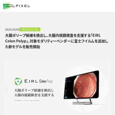
COMPANY
代表メッセージ
経営メンバー
2023/10/03
プレスリリース
大腸ポリープ候補を検出し、大腸内視鏡検査を支援する「EIRL
エルピクセルの歴史
Colon Polyp」、対象モダリティーベンダーに富士フイルムを追加し
た新モデルを販売開始
会社概要
CAREERS
NEWS/OUT COME
BLOG