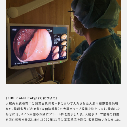
【EIRL Colon Polyp
について】
（5）
大腸内視鏡検査中に通常白色光モードにおいて入力された大腸内視鏡画像情報
から、隆起型及び表面型（表面隆起型）の大腸ポリープ候補を検出します。検出した
場合には、メイン画像の四隅にアラート枠を表示した後、大腸ポリープ候補の四隅
を囲む矩形を表示します。2022年11月に薬事承認を取得、販売開始いたしました。