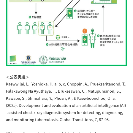
＜公表実績＞
Kaewwilai, L., Yoshioka, H. a, b, c, Choppin, A., Prueksaritanond, T.,
Palakawong Na Ayuthaya, T., Brukesawan, C., Matupumanon, S.,
Kawabe, S., Shimahara, Y., Phosri, A., & Kaewboonchoo, O. a.
(2025). Development and evaluation of an artificial intelligence (AI)
-assisted chest x-ray diagnostic system for detecting, diagnosing,
and monitoring tuberculosis. Global Transitions, 7, 87-93.