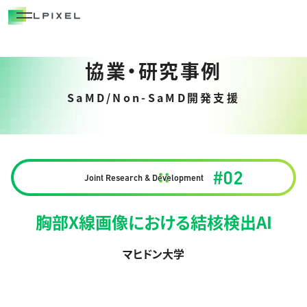
COMPANY
代表メッセージ
協業・研究事例
経営メンバー
SaMD/Non-SaMD開発支援
エルピクセルの歴史
会社概要
CAREERS
#02
Joint Research & Development
NEWS/OUT COME
胸部X線画像における結核検出AI
BLOG
マヒドン大学