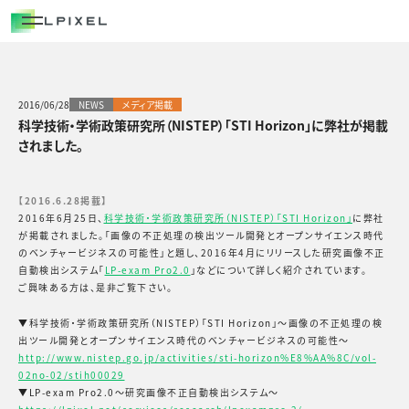
COMPANY
代表メッセージ
経営メンバー
2016/06/28
NEWS
メディア掲載
科学技術・学術政策研究所（NISTEP）「STI Horizon」に弊社が掲載
エルピクセルの歴史
されました。
会社概要
【2016.6.28掲載】
2016年6月25日、
科学技術・学術政策研究所（NISTEP）「STI Horizon」
に弊社
CAREERS
が掲載されました。「画像の不正処理の検出ツール開発とオープンサイエンス時代
のベンチャービジネスの可能性」と題し、2016年4月にリリースした研究画像不正
NEWS/OUT COME
自動検出システム「
LP-exam Pro2.0
」などについて詳しく紹介されています。
ご興味ある方は、是非ご覧下さい。
BLOG
▼科学技術・学術政策研究所（NISTEP）「STI Horizon」〜画像の不正処理の検
出ツール開発とオープンサイエンス時代のベンチャービジネスの可能性〜
http://www.nistep.go.jp/activities/sti-horizon%E8%AA%8C/vol-
02no-02/stih00029
▼LP-exam Pro2.0〜研究画像不正自動検出システム〜