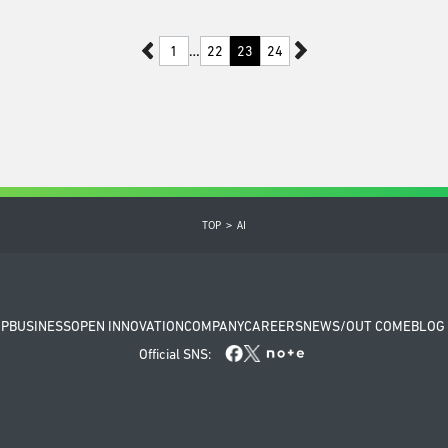
1
…
22
23
24
TOP
AI
OP
BUSINESS
OPEN INNOVATION
COMPANY
CAREERS
NEWS/OUT COME
BLOG
Official SNS: