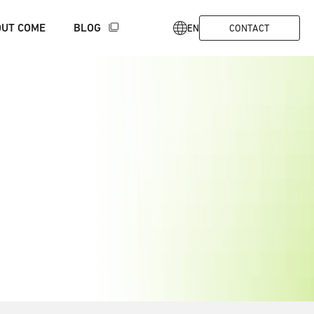
UT COME
BLOG
EN
CONTACT
ルピクセルの強み
代表メッセージ
SaMD/Non-SaMD開発支援
経営メンバー
協業・研究事例
エルピ