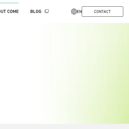
UT COME
BLOG
EN
CONTACT
ルピクセルの強み
代表メッセージ
SaMD/Non-SaMD開発支援
経営メンバー
協業・研究事例
エルピ